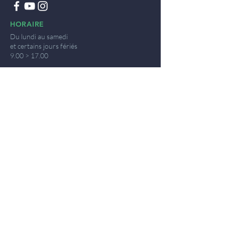
HORAIRE
Du lundi au samedi
et certains jours fériés
9.00 > 17.00
LIENS UTILES
www.wavre.be
© 2025 by Nicolas Breny - Photographie :
Imatext - Editeur resp : VisitWavre
Mentions légales