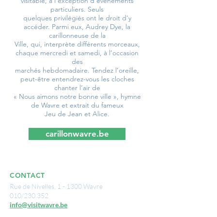
visitable, à l’exception d’évènements
particuliers. Seuls
quelques privilégiés ont le droit d’y
accéder. Parmi eux, Audrey Dye, la
carillonneuse de la
Ville, qui, interprète différents morceaux,
chaque mercredi et samedi, à l’occasion
des
marchés hebdomadaire. Tendez l’oreille,
peut-être entendrez-vous les cloches
chanter l’air de
« Nous aimons notre bonne ville », hymne
de Wavre et extrait du fameux
Jeu de Jean et
Alice.
carillonwavre.be
CONTACT
Rue de Nivelles, 1 - 1300 Wavre
010/230.352
info@visitwavre.be