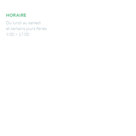
HORAIRE
Du lundi au samedi
et certains jours fériés
9.00 > 17.00
LIENS UTILES
www.wavre.be
© 2025 by Nicolas Breny - Photographie :
Imatext - Editeur resp : VisitWavre
Mentions légales